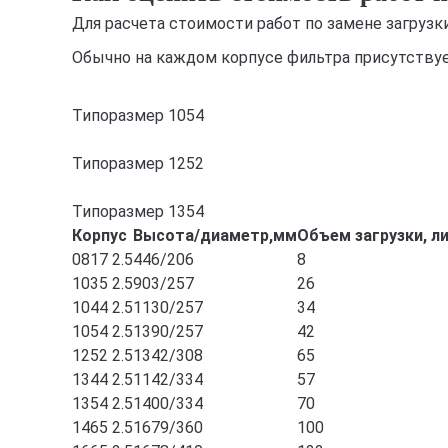
Для расчета стоимости работ по замене загруз
Обычно на каждом корпусе фильтра присутствуе
Типоразмер 1054
Типоразмер 1252
Типоразмер 1354
Корпус
Высота/диаметр,мм
Объем загрузки, л
0817 2.5
446/206
8
1035 2.5
903/257
26
1044 2.5
1130/257
34
1054 2.5
1390/257
42
1252 2.5
1342/308
65
1344 2.5
1142/334
57
1354 2.5
1400/334
70
1465 2.5
1679/360
100